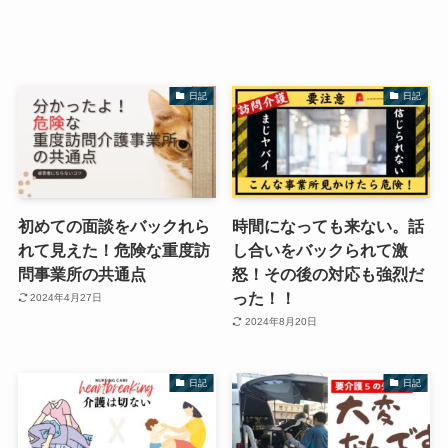
日記
日記
初めての面談をバックれら
時間になっても来ない。話
れて見えた！危険な重度訪
し合いをバックられて激
問事業所の共通点
怒！その後の対応も強烈だ
った！！
2024年4月27日
2024年8月20日
日記
日記