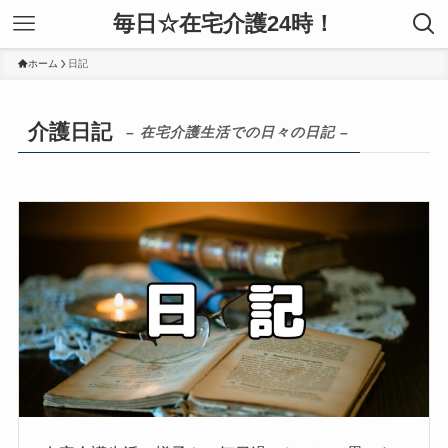
毎日☆在宅介護24時！
ホーム
日記
介護日記
– 在宅介護生活での日々の日記 –