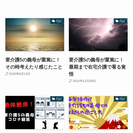
日記
日記
要介護5の義母が重篤に！
要介護5の義母が重篤に！
その時考えたり感じたこと
最期まで在宅介護で看る覚
悟
2025年6月13日
2022年12月28日
日記
日記