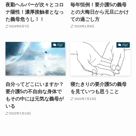
夜勤ヘルパーが次々とコロ
毎年恒例！要介護5の義母
ナ陽性！濃厚接触者となっ
との大晦日から元旦にかけ
た義母危うし！！
ての過ごし方
2024年6月7日
2024年1月8日
日記
日記
自分ってどこにいますか？
寝たきりの要介護5の義母
要介護5の不自由な身体で
を見ていつも思うこと
もその中には元気な義母が
2022年7月13日
いる
2022年7月13日