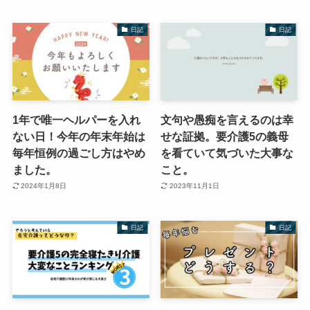
日記
日記
1年で唯一ヘルパーを入れ
文句や愚痴を言えるのは幸
ない日！今年の年末年始は
せな証拠。要介護5の義母
毎年恒例の過ごし方はやめ
を看ていて気づいた大事な
ました。
こと。
2024年1月8日
2023年11月1日
日記
日記