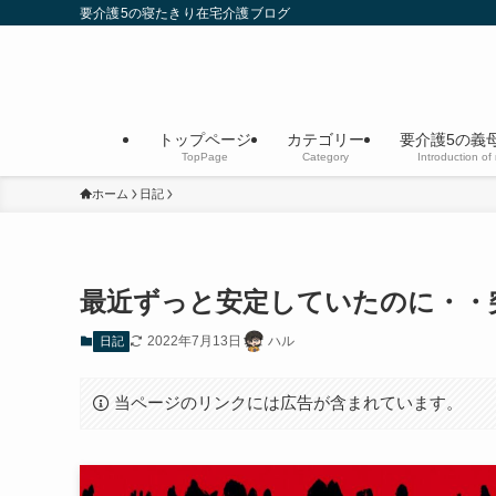
要介護5の寝たきり在宅介護ブログ
トップページ
カテゴリー
要介護5の義
TopPage
Category
Introduction of
ホーム
日記
最近ずっと安定していたのに・・
2022年7月13日
ハル
日記
当ページのリンクには広告が含まれています。