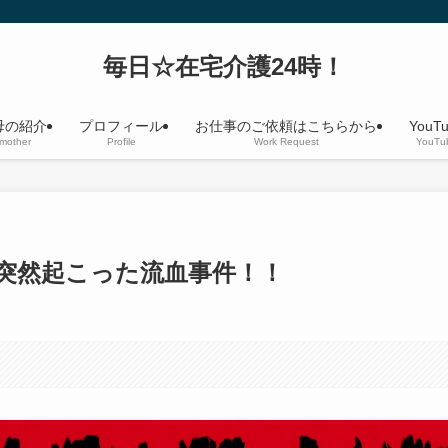
毎日☆在宅介護24時！
母の紹介
プロフィール
お仕事のご依頼はこちらから
YouT
 mother
Profile
Work Request
YouTu
突然起こった流血事件！！