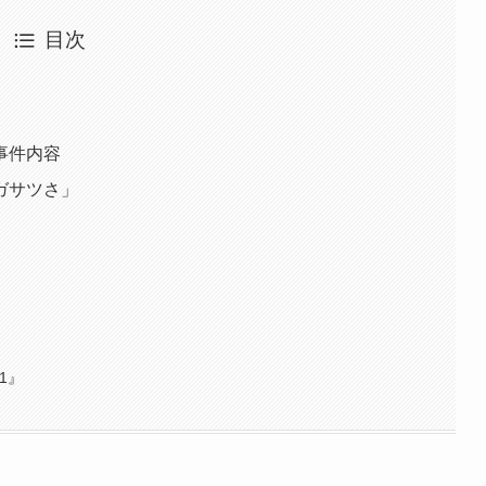
目次
・
事件内容
ガサツさ」
1』