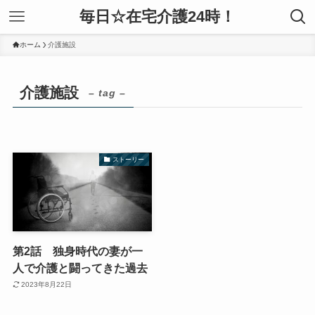
毎日☆在宅介護24時！
ホーム
介護施設
介護施設
– tag –
ストーリー
第2話 独身時代の妻が一
人で介護と闘ってきた過去
2023年8月22日