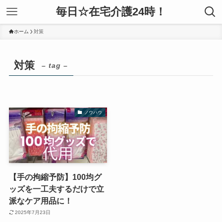
毎日☆在宅介護24時！
ホーム
対策
対策
– tag –
ノウハウ
【手の拘縮予防】100均グ
ッズを一工夫するだけで立
派なケア用品に！
2025年7月23日