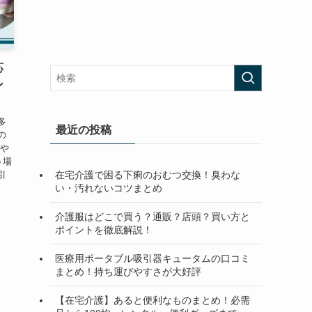
応
ン
多
最近の投稿
の
でや
う場
在宅介護で困る下痢のおむつ交換！臭わな
引
い・汚れないコツまとめ
介護服はどこで買う？通販？店頭？買い方と
ポイントを徹底解説！
医療用ポータブル吸引器キュータムの口コミ
まとめ！持ち運びやすさが大好評
【在宅介護】あると便利なものまとめ！必需