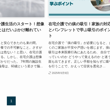
宅介護生活のスタート！想像
在宅介護での痰の吸引！家族の対
とはだいぶかけ離れてい
とパンフレットで学ぶ吸引のポイ
ト
っと安心できたのも束の間。
在宅介護で「痰の吸引」が必要になると、
特養での不可解なこと。さすが
くのご家族が不安や戸惑いを感じます。痰
上は危ない！と思い、在宅介護
吸引は本来医療行為にあたるため、 自分
する。しかし、在宅介護は想像
っていいのか どうやって覚えるのか と迷
かりだった。 7年間の施設生
面も出てきます。正しい手順を知らずに吸
母は、60歳という若さで脳...
を行うことで、かえって症状を悪化さ...
2025年9月9日
1