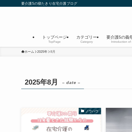
要介護5の寝たきり在宅介護ブログ
トップページ
カテゴリー
要介護5の義
TopPage
Category
Introduction of
ホーム
2025年
8月
2025年8月
– date –
ノウハウ