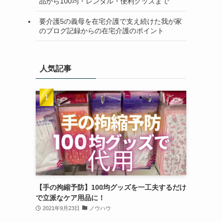
品から100均・レンタル・便利グッズまで
要介護5の義母を在宅介護で支え続けた我が家
のブログ記録からの在宅介護のポイント
人気記事
【手の拘縮予防】100均グッズを一工夫するだけ
で立派なケア用品に！
2021年9月23日
ノウハウ