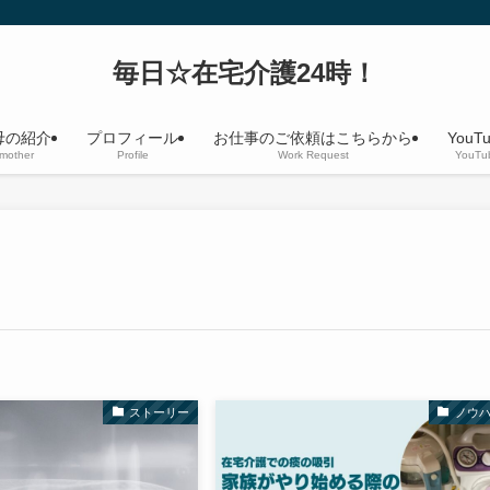
毎日☆在宅介護24時！
母の紹介
プロフィール
お仕事のご依頼はこちらから
YouT
 mother
Profile
Work Request
YouTu
ストーリー
ノウ