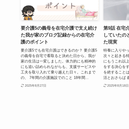
要介護5の義母を在宅介護で支え続け
第9話 在
た我が家のブログ記録からの在宅介
していたの
護のポイント
た現実
要介護5でも在宅介護はできるのか？ 要介護5
特養に入りや
の義母を自宅で看取ると決めた日から、我が
次々と起きる
家の生活は一変しました。体力的にも精神的
にもうこれ以
にも追い詰められながらも、支援サービスや
をする決心を
工夫を取り入れて乗り越えた日々。これまで
を絶することば
の、 7年間の介護施設でのこと 18年間...
活とおさらば 義
2025年8月27日
2025年8月18日